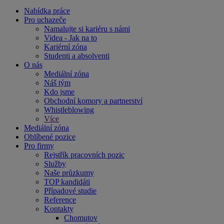
Nabídka práce
Pro uchazeče
Namalujte si kariéru s námi
Videa - Jak na to
Kariérní zóna
Studenti a absolventi
O nás
Mediální zóna
Náš tým
Kdo jsme
Obchodní komory a partnerství
Whistleblowing
Více
Mediální zóna
Oblíbené pozice
Pro firmy
Rejstřík pracovních pozic
Služby
Naše průzkumy
TOP kandidáti
Případové studie
Reference
Kontakty
Chomutov