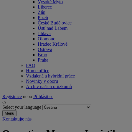
Vysoké Mýto
Liberec
Zlín
Plzeň
České Budějovice
Ústí nad Labem
Jihlava
Olomouc
Hradec Králové
Ostrava
Brno
Praha
FAQ
Home office
Vzdálená a hybridní práce
Novinky v oboru
Archiv našich průzkumů
Registrace
nebo
Přihlásit se
cs
Select your language
Menu
Kontaktujte nás