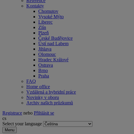
Reference
Kontakty
Chomutov
Vysoké Mýto
Liberec
Zlín
Plzeň
České Budějovice
Ústí nad Labem
Jihlava
Olomouc
Hradec Králové
Ostrava
Brno
Praha
FAQ
Home office
Vzdálená a hybridní práce
Novinky v oboru
Archiv našich průzkumů
Registrace
nebo
Přihlásit se
cs
Select your language
Menu