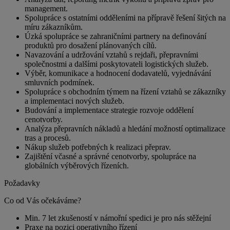
management.
Spolupráce s ostatními odděleními na přípravě řešení šitých na
míru zákazníkům.
Úzká spolupráce se zahraničními partnery na definování
produktů pro dosažení plánovaných cílů.
Navazování a udržování vztahů s rejdaři, přepravními
společnostmi a dalšími poskytovateli logistických služeb.
Výběr, komunikace a hodnocení dodavatelů, vyjednávání
smluvních podmínek.
Spolupráce s obchodním týmem na řízení vztahů se zákazníky
a implementaci nových služeb.
Budování a implementace strategie rozvoje oddělení
cenotvorby.
Analýza přepravních nákladů a hledání možností optimalizace
tras a procesů.
Nákup služeb potřebných k realizaci přeprav.
Zajištění včasné a správné cenotvorby, spolupráce na
globálních výběrových řízeních.
Požadavky
Co od Vás očekáváme?
Min. 7 let zkušeností v námořní spedici je pro nás stěžejní
Praxe na pozici operativního řízení