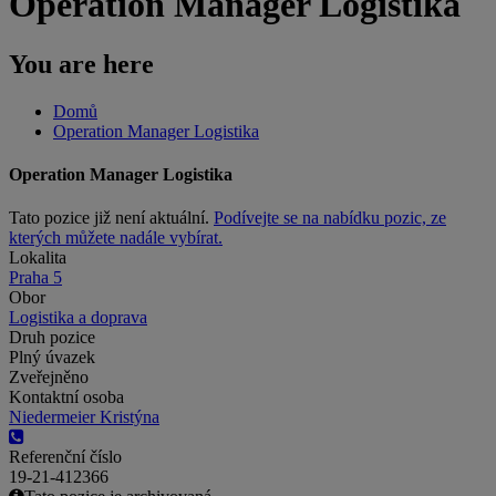
Operation Manager Logistika
You are here
Domů
Operation Manager Logistika
Operation Manager Logistika
Tato pozice již není aktuální.
Podívejte se na nabídku pozic, ze
kterých můžete nadále vybírat.
Lokalita
Praha 5
Obor
Logistika a doprava
Druh pozice
Plný úvazek
Zveřejněno
Kontaktní osoba
Niedermeier Kristýna
Referenční číslo
19-21-412366