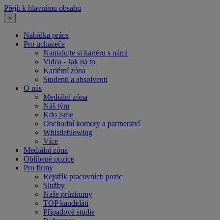
Přejít k hlavnímu obsahu
×
Nabídka práce
Pro uchazeče
Namalujte si kariéru s námi
Videa - Jak na to
Kariérní zóna
Studenti a absolventi
O nás
Mediální zóna
Náš tým
Kdo jsme
Obchodní komory a partnerství
Whistleblowing
Více
Mediální zóna
Oblíbené pozice
Pro firmy
Rejstřík pracovních pozic
Služby
Naše průzkumy
TOP kandidáti
Případové studie