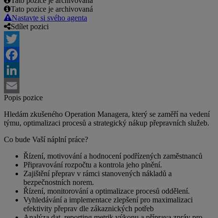
Tato pozice je archivovaná
Tato pozice je archivovaná
Nastavte si svého agenta
Sdílet pozici
Twitter
Facebook
LinkedIn
Popis pozice
Email
Hledám zkušeného Operation Managera, který se zaměří na vedení
týmu, optimalizaci procesů a strategický nákup přepravních služeb.
Co bude Vaší náplní práce?
Řízení, motivování a hodnocení podřízených zaměstnanců
Připravování rozpočtu a kontrola jeho plnění.
Zajištění přeprav v rámci stanovených nákladů a
bezpečnostních norem.
Řízení, monitorování a optimalizace procesů oddělení.
Vyhledávání a implementace zlepšení pro maximalizaci
efektivity přeprav dle zákaznických potřeb
Analýza dat, reporting metrik výkonu a příprava zpráv pro