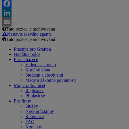
Twitter
Facebook
LinkedIn
Tato pozice je archivovaná
Email
Nastavte si svého agenta
Tato pozice je archivovaná
Pracujte pro Grafton
Nabídka práce
Pro uchazeče
Videa - Jak na to
Kariérní zóna
Studenti a absolventi
Mzdy a zákonné povinnosti
Můj Grafton účet
Registrace
Přihlásit se
Pro firmy
Služby
Naše průzkumy
Reference
FAQ
Kontakty