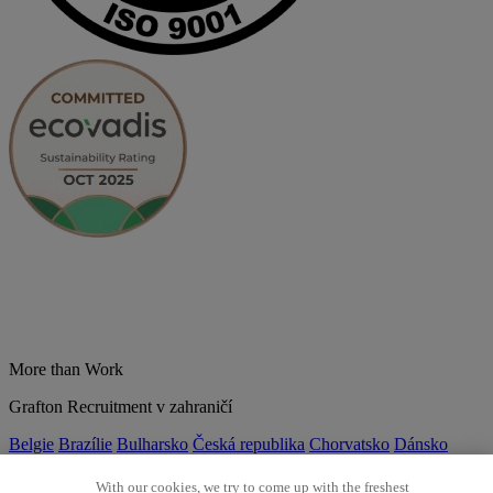
More than Work
Grafton Recruitment v zahraničí
Belgie
Brazílie
Bulharsko
Česká republika
Chorvatsko
Dánsko
Estonsko
Francie
Indie
Itálie
Kolumbie
Litva
Lotyšsko
Maďarsko
Mexiko
Německo
Nizozemsko
Norsko
Polsko
Portugalsko
With our cookies, we try to come up with the freshest