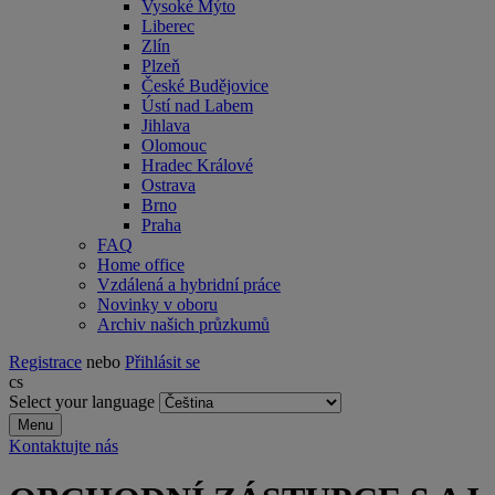
Vysoké Mýto
Liberec
Zlín
Plzeň
České Budějovice
Ústí nad Labem
Jihlava
Olomouc
Hradec Králové
Ostrava
Brno
Praha
FAQ
Home office
Vzdálená a hybridní práce
Novinky v oboru
Archiv našich průzkumů
Registrace
nebo
Přihlásit se
cs
Select your language
Menu
Kontaktujte nás