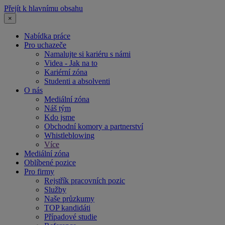
Přejít k hlavnímu obsahu
×
Nabídka práce
Pro uchazeče
Namalujte si kariéru s námi
Videa - Jak na to
Kariérní zóna
Studenti a absolventi
O nás
Mediální zóna
Náš tým
Kdo jsme
Obchodní komory a partnerství
Whistleblowing
Více
Mediální zóna
Oblíbené pozice
Pro firmy
Rejstřík pracovních pozic
Služby
Naše průzkumy
TOP kandidáti
Případové studie