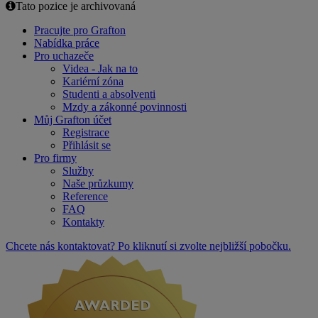
Tato pozice je archivovaná
Pracujte pro Grafton
Nabídka práce
Pro uchazeče
Videa - Jak na to
Kariérní zóna
Studenti a absolventi
Mzdy a zákonné povinnosti
Můj Grafton účet
Registrace
Přihlásit se
Pro firmy
Služby
Naše průzkumy
Reference
FAQ
Kontakty
Chcete nás kontaktovat? Po kliknutí si zvolte nejbližší pobočku.