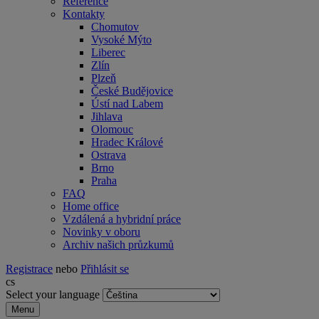
Reference
Kontakty
Chomutov
Vysoké Mýto
Liberec
Zlín
Plzeň
České Budějovice
Ústí nad Labem
Jihlava
Olomouc
Hradec Králové
Ostrava
Brno
Praha
FAQ
Home office
Vzdálená a hybridní práce
Novinky v oboru
Archiv našich průzkumů
Registrace
nebo
Přihlásit se
cs
Select your language
Menu