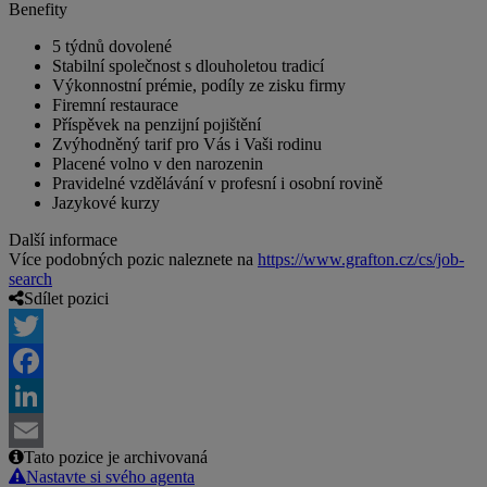
Benefity
5 týdnů dovolené
Stabilní společnost s dlouholetou tradicí
Výkonnostní prémie, podíly ze zisku firmy
Firemní restaurace
Příspěvek na penzijní pojištění
Zvýhodněný tarif pro Vás i Vaši rodinu
Placené volno v den narozenin
Pravidelné vzdělávání v profesní i osobní rovině
Jazykové kurzy
Další informace
Více podobných pozic naleznete na
https://www.grafton.cz/cs/job-
search
Sdílet pozici
Twitter
Facebook
LinkedIn
Tato pozice je archivovaná
Email
Nastavte si svého agenta