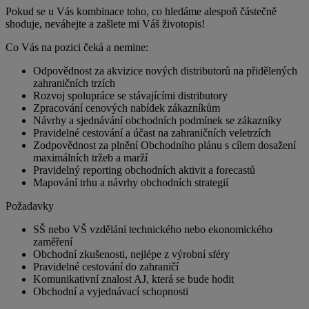
Pokud se u Vás kombinace toho, co hledáme alespoň částečně
shoduje, neváhejte a zašlete mi Váš životopis!
Co Vás na pozici čeká a nemine:
Odpovědnost za akvizice nových distributorů na přidělených
zahraničních trzích
Rozvoj spolupráce se stávajícími distributory
Zpracování cenových nabídek zákazníkům
Návrhy a sjednávání obchodních podmínek se zákazníky
Pravidelné cestování a účast na zahraničních veletrzích
Zodpovědnost za plnění Obchodního plánu s cílem dosažení
maximálních tržeb a marží
Pravidelný reporting obchodních aktivit a forecastů
Mapování trhu a návrhy obchodních strategií
Požadavky
SŠ nebo VŠ vzdělání technického nebo ekonomického
zaměření
Obchodní zkušenosti, nejlépe z výrobní sféry
Pravidelné cestování do zahraničí
Komunikativní znalost AJ, která se bude hodit
Obchodní a vyjednávací schopnosti