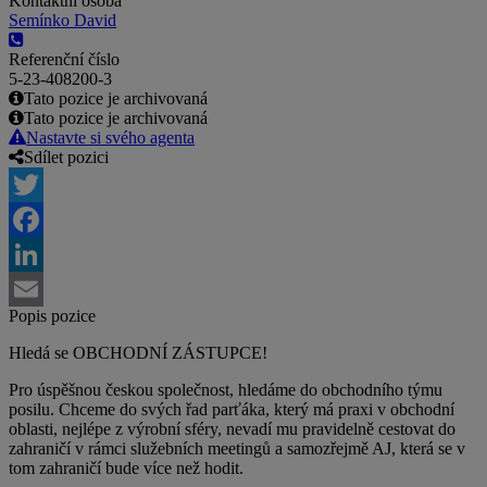
Kontaktní osoba
Semínko David
Referenční číslo
5-23-408200-3
Tato pozice je archivovaná
Tato pozice je archivovaná
Nastavte si svého agenta
Sdílet pozici
Twitter
Facebook
LinkedIn
Popis pozice
Email
Hledá se OBCHODNÍ ZÁSTUPCE!
Pro úspěšnou českou společnost, hledáme do obchodního týmu
posilu. Chceme do svých řad parťáka, který má praxi v obchodní
oblasti, nejlépe z výrobní sféry, nevadí mu pravidelně cestovat do
zahraničí v rámci služebních meetingů a samozřejmě AJ, která se v
tom zahraničí bude více než hodit.