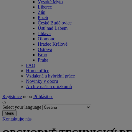
Vysoké Mýto
Liberec
Zlín
Plzeň
České Budějovice
Ústí nad Labem
Jihlava
Olomouc
Hradec Králové
Ostrava
Brno
Praha
FAQ
Home office
Vzdálená a hybridní práce
Novinky v oboru
Archiv našich průzkumů
Registrace
nebo
Přihlásit se
cs
Select your language
Menu
Kontaktujte nás