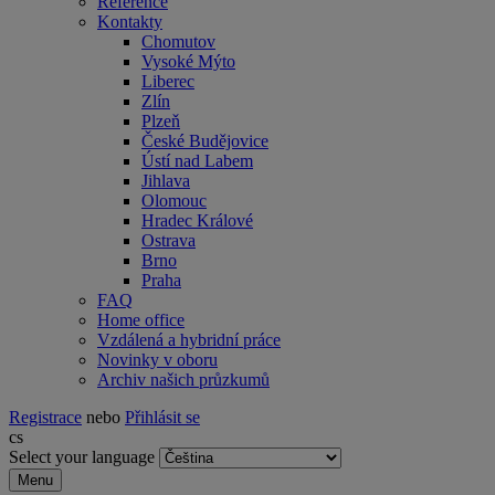
Reference
Kontakty
Chomutov
Vysoké Mýto
Liberec
Zlín
Plzeň
České Budějovice
Ústí nad Labem
Jihlava
Olomouc
Hradec Králové
Ostrava
Brno
Praha
FAQ
Home office
Vzdálená a hybridní práce
Novinky v oboru
Archiv našich průzkumů
Registrace
nebo
Přihlásit se
cs
Select your language
Menu