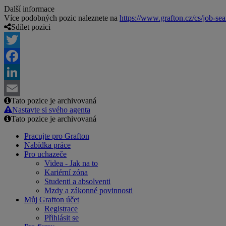
Další informace
Více podobných pozic naleznete na
https://www.grafton.cz/cs/job-sea
Sdílet pozici
Twitter
Facebook
LinkedIn
Tato pozice je archivovaná
Email
Nastavte si svého agenta
Tato pozice je archivovaná
Pracujte pro Grafton
Nabídka práce
Pro uchazeče
Videa - Jak na to
Kariérní zóna
Studenti a absolventi
Mzdy a zákonné povinnosti
Můj Grafton účet
Registrace
Přihlásit se