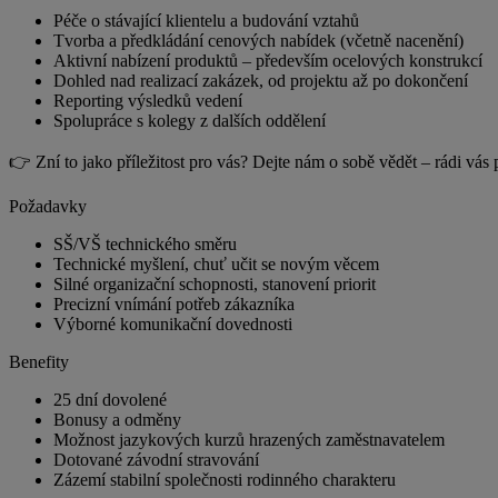
Péče o stávající klientelu a budování vztahů
Tvorba a předkládání cenových nabídek (včetně nacenění)
Aktivní nabízení produktů – především ocelových konstrukcí
Dohled nad realizací zakázek, od projektu až po dokončení
Reporting výsledků vedení
Spolupráce s kolegy z dalších oddělení
👉 Zní to jako příležitost pro vás? Dejte nám o sobě vědět – rádi vá
Požadavky
SŠ/VŠ technického směru
Technické myšlení, chuť učit se novým věcem
Silné organizační schopnosti, stanovení priorit
Precizní vnímání potřeb zákazníka
Výborné komunikační dovednosti
Benefity
25 dní dovolené
Bonusy a odměny
Možnost jazykových kurzů hrazených zaměstnavatelem
Dotované závodní stravování
Zázemí stabilní společnosti rodinného charakteru