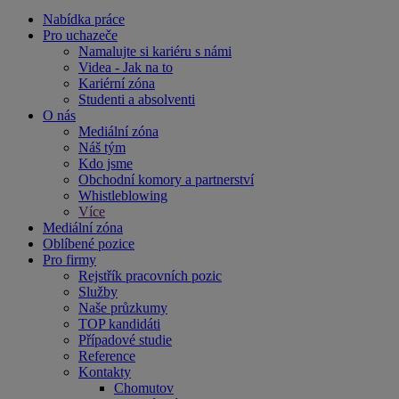
Nabídka práce
Pro uchazeče
Namalujte si kariéru s námi
Videa - Jak na to
Kariérní zóna
Studenti a absolventi
O nás
Mediální zóna
Náš tým
Kdo jsme
Obchodní komory a partnerství
Whistleblowing
Více
Mediální zóna
Oblíbené pozice
Pro firmy
Rejstřík pracovních pozic
Služby
Naše průzkumy
TOP kandidáti
Případové studie
Reference
Kontakty
Chomutov