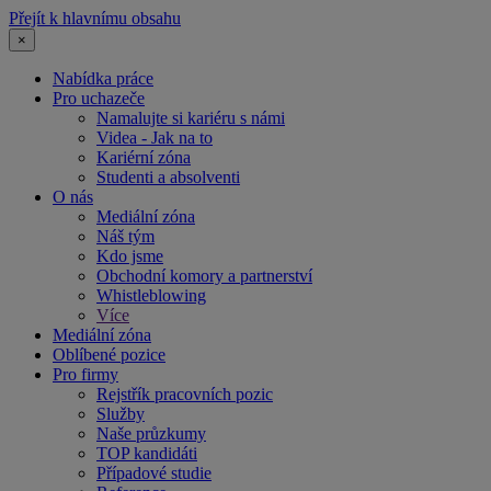
Přejít k hlavnímu obsahu
×
Nabídka práce
Pro uchazeče
Namalujte si kariéru s námi
Videa - Jak na to
Kariérní zóna
Studenti a absolventi
O nás
Mediální zóna
Náš tým
Kdo jsme
Obchodní komory a partnerství
Whistleblowing
Více
Mediální zóna
Oblíbené pozice
Pro firmy
Rejstřík pracovních pozic
Služby
Naše průzkumy
TOP kandidáti
Případové studie