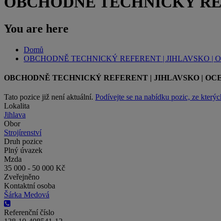
OBCHODNĚ TECHNICKÝ REF
You are here
Domů
OBCHODNĚ TECHNICKÝ REFERENT | JIHLAVSKO |
OBCHODNĚ TECHNICKÝ REFERENT | JIHLAVSKO | O
Tato pozice již není aktuální.
Podívejte se na nabídku pozic, ze kterýc
Lokalita
Jihlava
Obor
Strojírenství
Druh pozice
Plný úvazek
Mzda
35 000 - 50 000 Kč
Zveřejněno
Kontaktní osoba
Šárka Medová
Referenční číslo