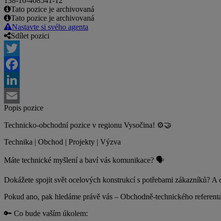
138-10-408541-12
Tato pozice je archivovaná
Tato pozice je archivovaná
Nastavte si svého agenta
Sdílet pozici
Twitter
Facebook
LinkedIn
Popis pozice
Email
Technicko-obchodní pozice v regionu Vysočina! ⚙️🤝
Technika | Obchod | Projekty | Výzva
Máte technické myšlení a baví vás komunikace? 🗣️
Dokážete spojit svět ocelových konstrukcí s potřebami zákazníků? A
Pokud ano, pak hledáme právě vás – Obchodně-technického referent
🔑 Co bude vaším úkolem: