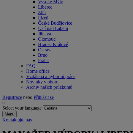
Vysoké Mýto
Liberec
Zlín
Plzeň
České Budějovice
Ústí nad Labem
Jihlava
Olomouc
Hradec Králové
Ostrava
Brno
Praha
FAQ
Home office
Vzdálená a hybridní práce
Novinky v oboru
Archiv našich průzkumů
Registrace
nebo
Přihlásit se
cs
Select your language
Menu
Kontaktujte nás