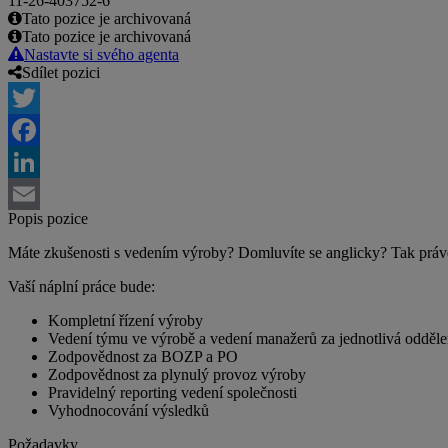
11-26-403752-6
Tato pozice je archivovaná
Tato pozice je archivovaná
Nastavte si svého agenta
Sdílet pozici
Twitter
Facebook
LinkedIn
Popis pozice
Email
Máte zkušenosti s vedením výroby? Domluvíte se anglicky? Tak 
Vaší náplní práce bude:
Kompletní řízení výroby
Vedení týmu ve výrobě a vedení manažerů za jednotlivá odděle
Zodpovědnost za BOZP a PO
Zodpovědnost za plynulý provoz výroby
Pravidelný reporting vedení společnosti
Vyhodnocování výsledků
Požadavky