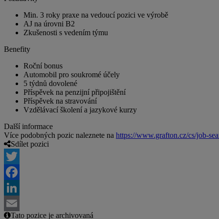
Min. 3 roky praxe na vedoucí pozici ve výrobě
AJ na úrovni B2
Zkušenosti s vedením týmu
Benefity
Roční bonus
Automobil pro soukromé účely
5 týdnů dovolené
Příspěvek na penzijní připojištění
Příspěvek na stravování
Vzdělávací školení a jazykové kurzy
Další informace
Více podobných pozic naleznete na
https://www.grafton.cz/cs/job-sea
Sdílet pozici
Twitter
Facebook
LinkedIn
Tato pozice je archivovaná
Email