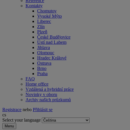
Reference
Kontakty
Chomutov
Vysoké Mýto
Liberec
Zlín
Plzeň
České Budějovice
Ústí nad Labem
Jihlava
Olomouc
Hradec Králové
Ostrava
Brno
Praha
FAQ
Home office
Vzdálená a hybridní práce
Novinky v oboru
Archiv našich průzkumů
Registrace
nebo
Přihlásit se
cs
Select your language
Menu