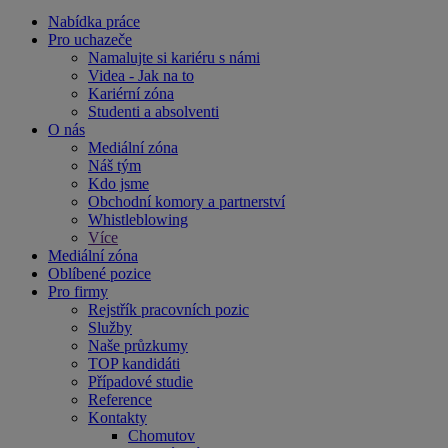
Nabídka práce
Pro uchazeče
Namalujte si kariéru s námi
Videa - Jak na to
Kariérní zóna
Studenti a absolventi
O nás
Mediální zóna
Náš tým
Kdo jsme
Obchodní komory a partnerství
Whistleblowing
Více
Mediální zóna
Oblíbené pozice
Pro firmy
Rejstřík pracovních pozic
Služby
Naše průzkumy
TOP kandidáti
Případové studie
Reference
Kontakty
Chomutov