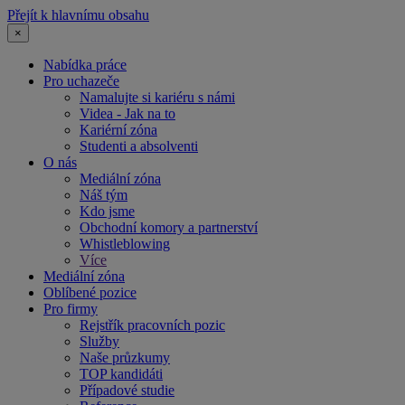
Přejít k hlavnímu obsahu
×
Nabídka práce
Pro uchazeče
Namalujte si kariéru s námi
Videa - Jak na to
Kariérní zóna
Studenti a absolventi
O nás
Mediální zóna
Náš tým
Kdo jsme
Obchodní komory a partnerství
Whistleblowing
Více
Mediální zóna
Oblíbené pozice
Pro firmy
Rejstřík pracovních pozic
Služby
Naše průzkumy
TOP kandidáti
Případové studie