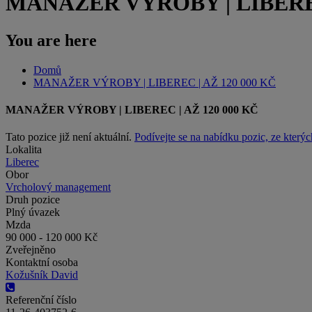
MANAŽER VÝROBY | LIBEREC
You are here
Domů
MANAŽER VÝROBY | LIBEREC | AŽ 120 000 KČ
MANAŽER VÝROBY | LIBEREC | AŽ 120 000 KČ
Tato pozice již není aktuální.
Podívejte se na nabídku pozic, ze kterýc
Lokalita
Liberec
Obor
Vrcholový management
Druh pozice
Plný úvazek
Mzda
90 000 - 120 000 Kč
Zveřejněno
Kontaktní osoba
Kožušník David
Referenční číslo