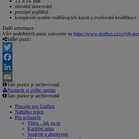
13. a 14. plat
závodní stravování
penzijní pojištění
komplexní systém vzdělávacích kurzů a zvyšování kvalifikace
Další informace
Více podobných pozic naleznete na
https://www.grafton.cz/cs/job-sea
Sdílet pozici
Twitter
Facebook
LinkedIn
Tato pozice je archivovaná
Email
Nastavte si svého agenta
Tato pozice je archivovaná
Pracujte pro Grafton
Nabídka práce
Pro uchazeče
Videa - Jak na to
Kariérní zóna
Studenti a absolventi