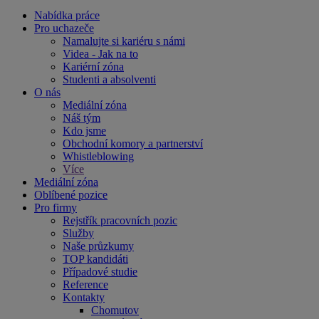
Nabídka práce
Pro uchazeče
Namalujte si kariéru s námi
Videa - Jak na to
Kariérní zóna
Studenti a absolventi
O nás
Mediální zóna
Náš tým
Kdo jsme
Obchodní komory a partnerství
Whistleblowing
Více
Mediální zóna
Oblíbené pozice
Pro firmy
Rejstřík pracovních pozic
Služby
Naše průzkumy
TOP kandidáti
Případové studie
Reference
Kontakty
Chomutov