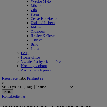
Vysoké Mýto
Liberec
Zlín
Plzeň
České Budějovice
Ústí nad Labem
Jihlava
Olomouc
Hradec Králové
Ostrava
Brno
Praha
FAQ
Home office
Vzdálená a hybridní práce
Novinky v oboru
Archiv našich průzkumů
Registrace
nebo
Přihlásit se
cs
Select your language
Menu
Kontaktujte nás