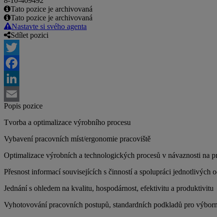
8-10-409492
Tato pozice je archivovaná
Tato pozice je archivovaná
Nastavte si svého agenta
Sdílet pozici
Twitter
Facebook
LinkedIn
Popis pozice
Email
Tvorba a optimalizace výrobního procesu
Vybavení pracovních míst/ergonomie pracoviště
Optimalizace výrobních a technologických procesů v návaznosti na pr
Přesnost informací souvisejících s činností a spolupráci jednotlivých 
Jednání s ohledem na kvalitu, hospodárnost, efektivitu a produktivitu
Vyhotovování pracovních postupů, standardních podkladů pro výbor