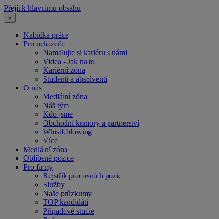
Přejít k hlavnímu obsahu
×
Nabídka práce
Pro uchazeče
Namalujte si kariéru s námi
Videa - Jak na to
Kariérní zóna
Studenti a absolventi
O nás
Mediální zóna
Náš tým
Kdo jsme
Obchodní komory a partnerství
Whistleblowing
Více
Mediální zóna
Oblíbené pozice
Pro firmy
Rejstřík pracovních pozic
Služby
Naše průzkumy
TOP kandidáti
Případové studie