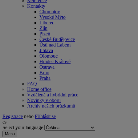
Reference
Kontakty
Chomutov
Vysoké Mýto
Liberec
Zlín
Plzeň
České Budějovice
Ústí nad Labem
Jihlava
Olomouc
Hradec Králové
Ostrava
Brno
Praha
FAQ
Home office
Vzdálená a hybridní práce
Novinky v oboru
Archiv našich průzkumů
Registrace
nebo
Přihlásit se
cs
Select your language
Menu