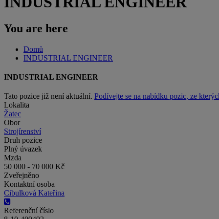
INDUSTRIAL ENGINEER
You are here
Domů
INDUSTRIAL ENGINEER
INDUSTRIAL ENGINEER
Tato pozice již není aktuální.
Podívejte se na nabídku pozic, ze kterýc
Lokalita
Žatec
Obor
Strojírenství
Druh pozice
Plný úvazek
Mzda
50 000 - 70 000 Kč
Zveřejněno
Kontaktní osoba
Cibulková Kateřina
Referenční číslo