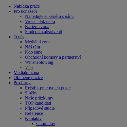
Nabídka práce
Pro uchazeče
Namalujte si kariéru s námi
Videa - Jak na to
Kariérní zóna
Studenti a absolventi
O nás
Mediální zóna
Náš tým
Kdo jsme
Obchodní komory a partnerství
Whistleblowing
Více
Mediální zóna
Oblíbené pozice
Pro firmy
Rejstřík pracovních pozic
Služby
Naše průzkumy
TOP kandidáti
Případové studie
Reference
Kontakty
Chomutov