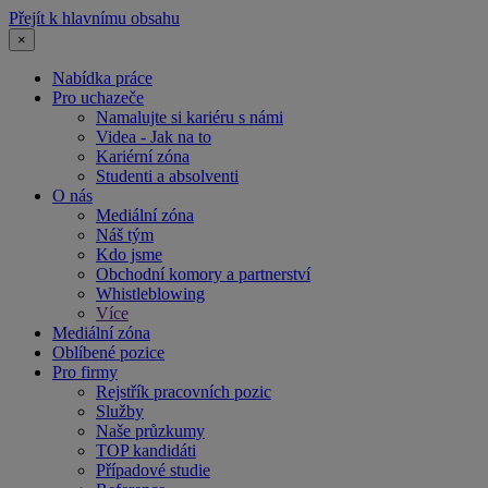
Přejít k hlavnímu obsahu
×
Nabídka práce
Pro uchazeče
Namalujte si kariéru s námi
Videa - Jak na to
Kariérní zóna
Studenti a absolventi
O nás
Mediální zóna
Náš tým
Kdo jsme
Obchodní komory a partnerství
Whistleblowing
Více
Mediální zóna
Oblíbené pozice
Pro firmy
Rejstřík pracovních pozic
Služby
Naše průzkumy
TOP kandidáti
Případové studie