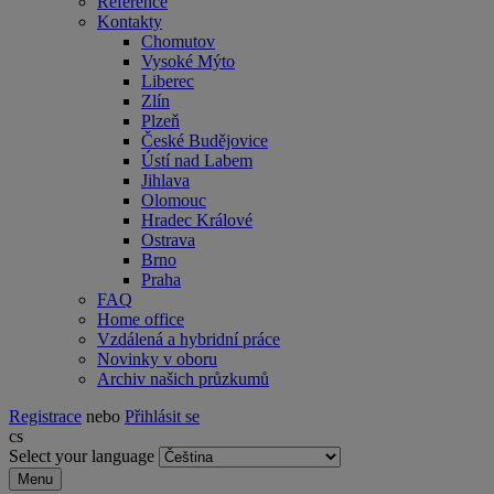
Reference
Kontakty
Chomutov
Vysoké Mýto
Liberec
Zlín
Plzeň
České Budějovice
Ústí nad Labem
Jihlava
Olomouc
Hradec Králové
Ostrava
Brno
Praha
FAQ
Home office
Vzdálená a hybridní práce
Novinky v oboru
Archiv našich průzkumů
Registrace
nebo
Přihlásit se
cs
Select your language
Menu