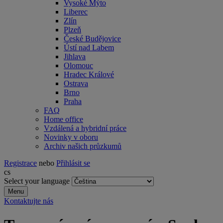
Vysoké Mýto
Liberec
Zlín
Plzeň
České Budějovice
Ústí nad Labem
Jihlava
Olomouc
Hradec Králové
Ostrava
Brno
Praha
FAQ
Home office
Vzdálená a hybridní práce
Novinky v oboru
Archiv našich průzkumů
Registrace
nebo
Přihlásit se
cs
Select your language
Menu
Kontaktujte nás