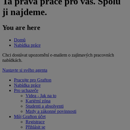
Ta pravá práce pro vás. Spolu
ji najdeme.
You are here
Domů
Nabídka práce
​Chci dostávat upozornění e-mailem o zajímavých pracovních
nabídkách.
Nastavte si svého agenta
Pracujte pro Grafton
Nabídka práce
Pro uchazeče
Videa - Jak na to
Kariérní zóna
Studenti a absolventi
Mzdy a zákonné povinnosti
Můj Grafton účet
Registrace
Přihlásit se