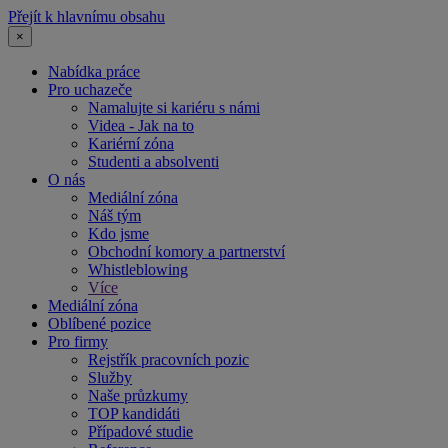
Přejít k hlavnímu obsahu
×
Nabídka práce
Pro uchazeče
Namalujte si kariéru s námi
Videa - Jak na to
Kariérní zóna
Studenti a absolventi
O nás
Mediální zóna
Náš tým
Kdo jsme
Obchodní komory a partnerství
Whistleblowing
Více
Mediální zóna
Oblíbené pozice
Pro firmy
Rejstřík pracovních pozic
Služby
Naše průzkumy
TOP kandidáti
Případové studie