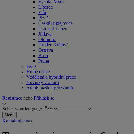
Vysoké Mýto
Liberec
Zlín
Plzeň
České Budějovice
Ústí nad Labem
Jihlava
Olomouc
Hradec Králové
Ostrava
Brno
Praha
FAQ
Home office
Vzdálená a hybridní práce
Novinky v oboru
Archiv našich průzkumů
Registrace
nebo
Přihlásit se
cs
Select your language
Menu
Kontaktujte nás