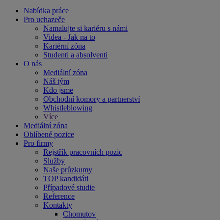
Nabídka práce
Pro uchazeče
Namalujte si kariéru s námi
Videa - Jak na to
Kariérní zóna
Studenti a absolventi
O nás
Mediální zóna
Náš tým
Kdo jsme
Obchodní komory a partnerství
Whistleblowing
Více
Mediální zóna
Oblíbené pozice
Pro firmy
Rejstřík pracovních pozic
Služby
Naše průzkumy
TOP kandidáti
Případové studie
Reference
Kontakty
Chomutov