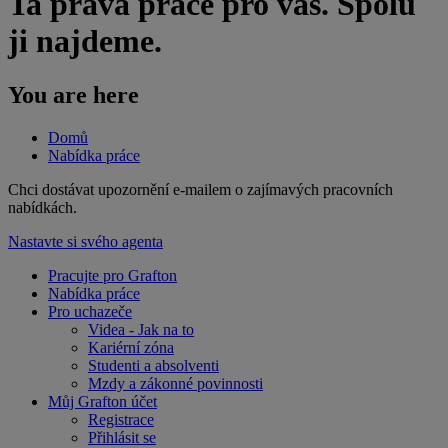
Ta pravá práce pro vás. Spolu
ji najdeme.
You are here
Domů
Nabídka práce
​Chci dostávat upozornění e-mailem o zajímavých pracovních
nabídkách.
Nastavte si svého agenta
Pracujte pro Grafton
Nabídka práce
Pro uchazeče
Videa - Jak na to
Kariérní zóna
Studenti a absolventi
Mzdy a zákonné povinnosti
Můj Grafton účet
Registrace
Přihlásit se