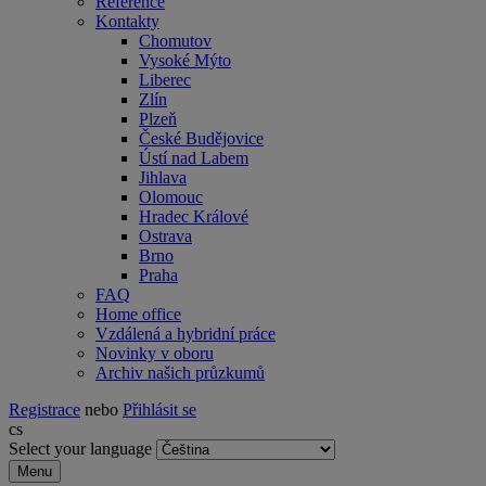
Reference
Kontakty
Chomutov
Vysoké Mýto
Liberec
Zlín
Plzeň
České Budějovice
Ústí nad Labem
Jihlava
Olomouc
Hradec Králové
Ostrava
Brno
Praha
FAQ
Home office
Vzdálená a hybridní práce
Novinky v oboru
Archiv našich průzkumů
Registrace
nebo
Přihlásit se
cs
Select your language
Menu